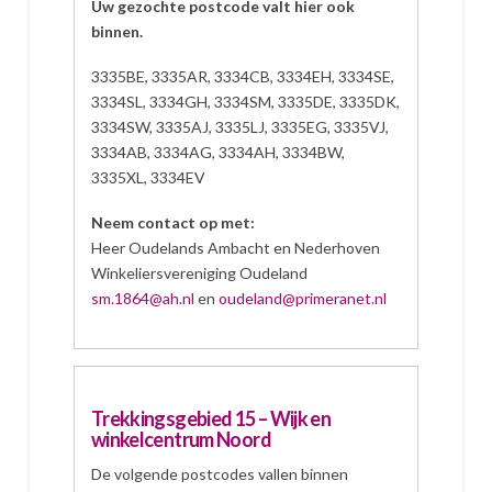
Uw gezochte postcode valt hier ook
binnen.
3335BE, 3335AR, 3334CB, 3334EH, 3334SE,
3334SL, 3334GH, 3334SM, 3335DE, 3335DK,
3334SW, 3335AJ, 3335LJ, 3335EG, 3335VJ,
3334AB, 3334AG, 3334AH, 3334BW,
3335XL, 3334EV
Neem contact op met:
Heer Oudelands Ambacht en Nederhoven
Winkeliersvereniging Oudeland
sm.1864@ah.nl
en
oudeland@primeranet.nl
Trekkingsgebied 15 – Wijk en
winkelcentrum Noord
De volgende postcodes vallen binnen